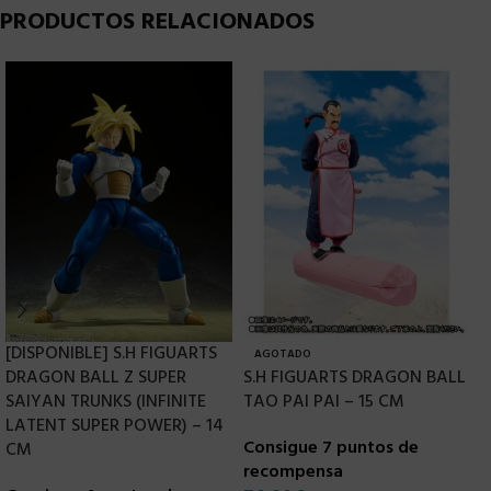
PRODUCTOS RELACIONADOS
[DISPONIBLE] S.H FIGUARTS
AGOTADO
DRAGON BALL Z SUPER
S.H FIGUARTS DRAGON BALL
S
SAIYAN TRUNKS (INFINITE
TAO PAI PAI – 15 CM
S
LATENT SUPER POWER) – 14
S
Consigue 7 puntos de
CM
recompensa
C