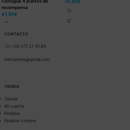
Consigue 4 puntos de
76,90
€
r
recompensa
5
41,90
€
CONTACTO
Tel:
+34 671 27 41 89
mmsanime@gmail.com
TIENDA
Tienda
Mi cuenta
Pedidos
Finalizar compra