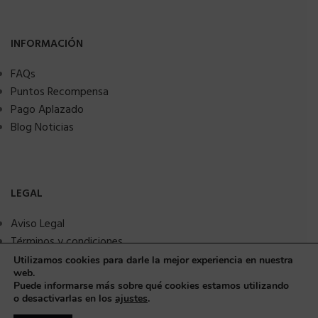
INFORMACIÓN
FAQs
Puntos Recompensa
Pago Aplazado
Blog Noticias
LEGAL
Aviso Legal
Términos y condiciones
Política de privacidad
Utilizamos cookies para darle la mejor experiencia en nuestra
web.
Política de Cookies
Puede informarse más sobre qué cookies estamos utilizando
Seguridad y protección a compradores
o desactivarlas en los
ajustes
.