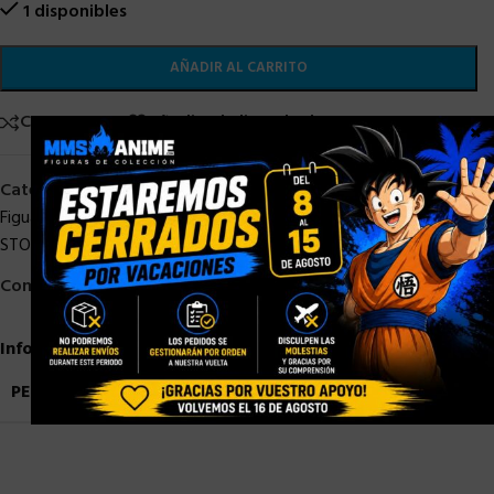
1 disponibles
AÑADIR AL CARRITO
Comparar
Añadir a la lista de deseos
×
Categorías:
Bandai
,
DRAGON BALL
,
DRAGON BALL STOCK
,
S. H.
Figuarts
,
SH Figuarts Dragon Ball
,
SHF DRAGON BALL
,
STOCK/DISPONIBLE
Compartir:
Información adicional
PESO
0,9 kg