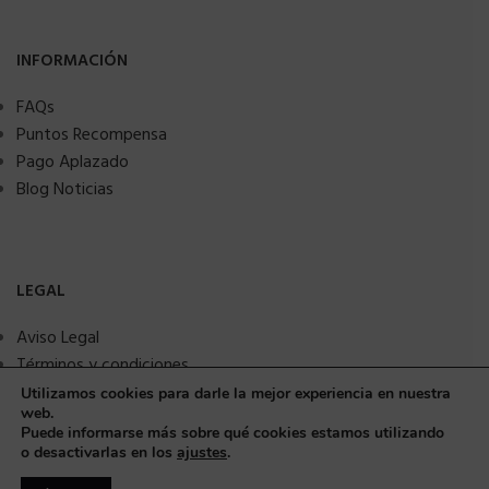
INFORMACIÓN
FAQs
Puntos Recompensa
Pago Aplazado
Blog Noticias
LEGAL
Aviso Legal
Términos y condiciones
Política de privacidad
Utilizamos cookies para darle la mejor experiencia en nuestra
web.
Política de Cookies
Puede informarse más sobre qué cookies estamos utilizando
Seguridad y protección a compradores
o desactivarlas en los
ajustes
.