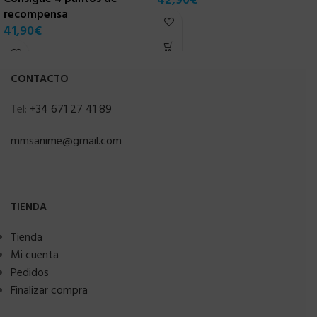
42,90
€
7
recompensa
41,90
€
CONTACTO
Tel:
+34 671 27 41 89
mmsanime@gmail.com
TIENDA
Tienda
Mi cuenta
Pedidos
Finalizar compra