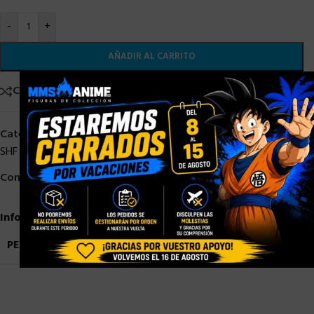
-
+
AÑADIR AL CARRITO
×
Comparar
Añadir a la lista de deseos
Categorías:
Bandai
,
DRAGON BALL
,
PRE-ORDER
,
S. H. Figuarts
,
SHF DRAGON BALL
Compartir:
Información adicional
PESO
0,9 kg