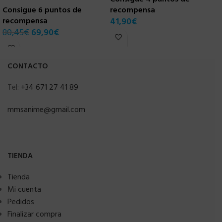
Consigue 6 puntos de
recompensa
1
recompensa
41,90
€
80,45
€
69,90
€
CONTACTO
Tel:
+34 671 27 41 89
mmsanime@gmail.com
TIENDA
Tienda
Mi cuenta
Pedidos
Finalizar compra