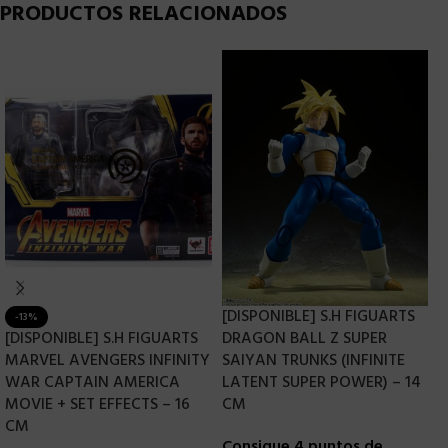
PRODUCTOS RELACIONADOS
[DISPONIBLE] S.H FIGUARTS
-13%
[DISPONIBLE] S.H FIGUARTS
DRAGON BALL Z SUPER
S
MARVEL AVENGERS INFINITY
SAIYAN TRUNKS (INFINITE
R
WAR CAPTAIN AMERICA
LATENT SUPER POWER) – 14
G
MOVIE + SET EFFECTS – 16
CM
C
CM
Consigue 4 puntos de
r