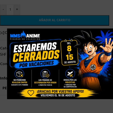
-
+
AÑADIR AL CARRITO
×
Comparar
Añadir a la lista de deseos
Categorías:
Bandai
,
DRAGON BALL
,
PRE-ORDER
,
S. H. Figuarts
,
SHF DRAGON BALL
Compartir:
Información adicional
PESO
0,9 kg