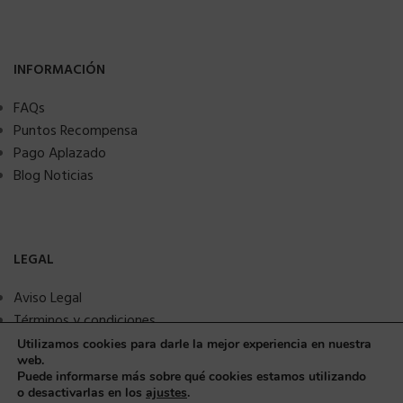
INFORMACIÓN
FAQs
Puntos Recompensa
Pago Aplazado
Blog Noticias
LEGAL
Aviso Legal
Términos y condiciones
Política de privacidad
Utilizamos cookies para darle la mejor experiencia en nuestra
web.
Política de Cookies
Puede informarse más sobre qué cookies estamos utilizando
Seguridad y protección a compradores
o desactivarlas en los
ajustes
.