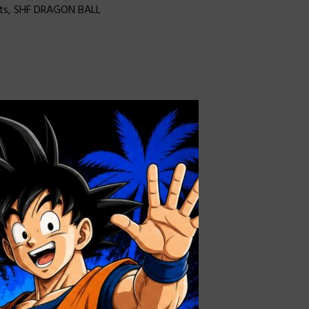
ts
,
SHF DRAGON BALL
×