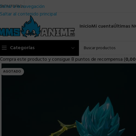
Saltar a la navegación
ONTACTO
FAQs
Saltar al contenido principal
Inicio
Mi cuenta
Últimas 
Categorías
Compra este producto y consigue 8 puntos de recompensa (
0,00
AGOTADO