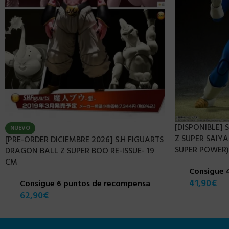
[DISPONIBLE]
NUEVO
Z SUPER SAIYA
[PRE-ORDER DICIEMBRE 2026] S.H FIGUARTS
SUPER POWER)
DRAGON BALL Z SUPER BOO RE-ISSUE- 19
CM
Consigue 
41,90
€
Consigue 6 puntos de recompensa
62,90
€