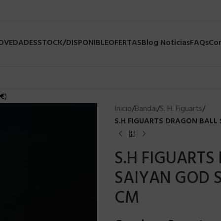
NOVEDADES
STOCK/DISPONIBLE
OFERTAS
Blog Noticias
FAQs
Co
€
)
Inicio
/
Bandai
/
S. H. Figuarts
/
S.H FIGUARTS DRAGON BALL 
S.H FIGUARTS
SAIYAN GOD S
CM