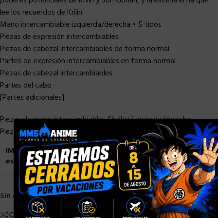
poderes potenciales de Krilin y Son Gohan, y la escena en la que
lee los recuerdos de Krilin.
Mano intercambiable izquierda/derecha × 5 tipos
Piezas de expresión intercambiables
Piezas de cabezal intercambiables de forma normal
Partes de expresión intercambiables en forma normal
Piezas de cabezal intercambiables
Partes del cabo
[Partes adicionales]
Piezas de mano intercambiables Shallot izquierda/derecha
×
Piezas de cabeza de chalota intercambiables (forma de Dios)
IMPORTANTE: Las fechas de llegada son estimadas y
están sujetas a cambios o retrasos.
Sin existencias
Comparar
Añadir a la lista de deseos