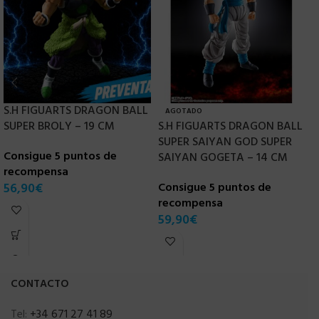
S.H FIGUARTS DRAGON BALL
AGOTADO
SUPER BROLY – 19 CM
S.H FIGUARTS DRAGON BALL
S
SUPER SAIYAN GOD SUPER
D
Consigue 5 puntos de
SAIYAN GOGETA – 14 CM
E
recompensa
56,90
€
Consigue 5 puntos de
C
recompensa
r
59,90
€
8
CONTACTO
Tel:
+34 671 27 41 89