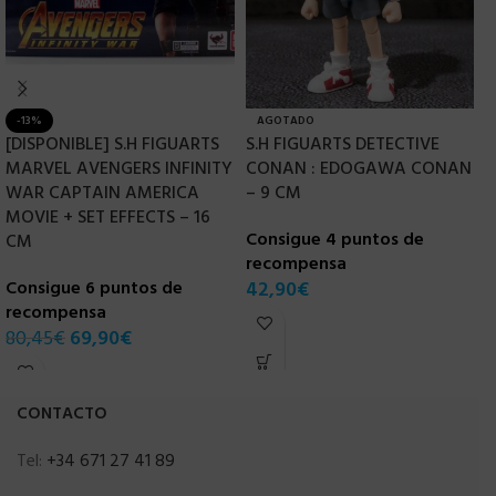
-13%
AGOTADO
[DISPONIBLE] S.H FIGUARTS
S.H FIGUARTS DETECTIVE
S
MARVEL AVENGERS INFINITY
CONAN : EDOGAWA CONAN
S
WAR CAPTAIN AMERICA
– 9 CM
R
MOVIE + SET EFFECTS – 16
Consigue 4 puntos de
C
CM
recompensa
r
Consigue 6 puntos de
42,90
€
5
recompensa
80,45
€
69,90
€
CONTACTO
Tel:
+34 671 27 41 89