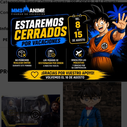
Categorías:
Bandai
,
Otros Figuarts
,
PRE-ORDER
,
S. H. Figuarts
×
Compartir:
Información adicional
PESO
0,9 kg
PRODUCTOS RELACIONADOS