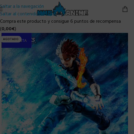
Saltar a la navegación
Saltar al contenido principal
Compra este producto y consigue 6 puntos de recompensa
(
0,00
€
)
AGOTADO
PRE-VENTA