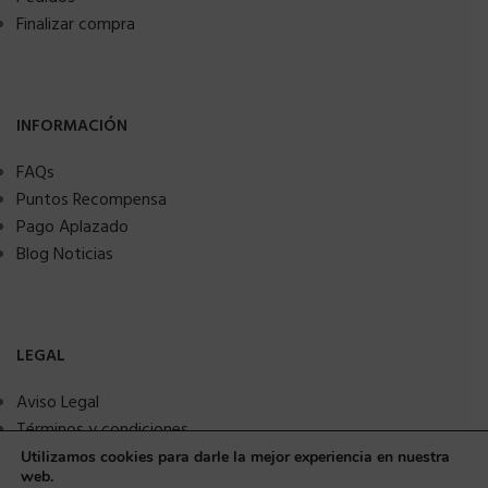
Finalizar compra
INFORMACIÓN
FAQs
Puntos Recompensa
Pago Aplazado
Blog Noticias
LEGAL
Aviso Legal
Términos y condiciones
Política de privacidad
Utilizamos cookies para darle la mejor experiencia en nuestra
web.
Política de Cookies