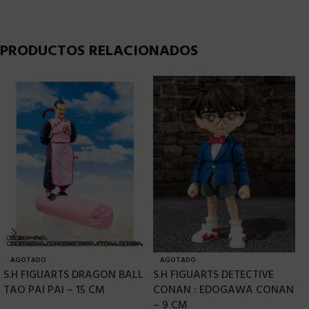
PRODUCTOS RELACIONADOS
AGOTADO
AGOTADO
S.H FIGUARTS DRAGON BALL
S.H FIGUARTS DETECTIVE
S
TAO PAI PAI – 15 CM
CONAN : EDOGAWA CONAN
A
– 9 CM
–