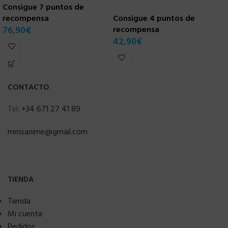
Consigue 7 puntos de
recompensa
Consigue 4 puntos de
C
76,90
€
recompensa
r
42,90
€
7
CONTACTO
Tel:
+34 671 27 41 89
mmsanime@gmail.com
TIENDA
Tienda
Mi cuenta
Pedidos