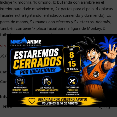
Incluye 1x mochila, 1x kimono, 1x bufanda con alambre en el
interior para darle movimiento, 2x partes para el pelo, 4x placas
faciales extra (gritando, enfadado, sonriendo y durmiendo), 2x
pares de manos, 5x manos con efectos y 5x efectos. Además,
también contiene 1x placa facial para la figura de Monkey. D.
Luffy (se vende por separado)
×
Sin existencias
Comparar
Añadir a la lista de deseos
Categorías:
Bandai
,
Otros Figuarts
,
S. H. Figuarts
Compartir:
Información adicional
PESO
0,9 kg