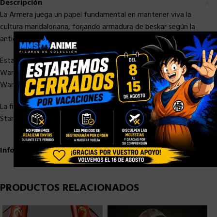
Descripción
La Armera juega un papel fundamental en mantener viva la
cultura mandaloriana, forjando armadura de beskar según la
×
antigua tradición de su pueblo.
Esta figura a escala de 9,5 cm de la colección Retro de Star
Wars y diseñada para verse igual al personaje de la serie Star
Wars: The Mandalorian de Disney Plus.
La figura cuenta con diseño y detalles inspirados en las figuras
Star Wars de los años 70.
Información adicional
PRODUCTOS RELACIONADOS