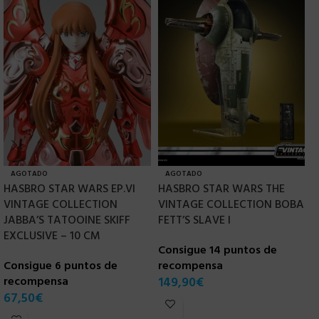
AGOTADO
AGOTADO
HASBRO STAR WARS EP.VI
HASBRO STAR WARS THE
H
VINTAGE COLLECTION
VINTAGE COLLECTION BOBA
1
JABBA’S TATOOINE SKIFF
FETT’S SLAVE I
E
EXCLUSIVE – 10 CM
Consigue 14 puntos de
C
Consigue 6 puntos de
recompensa
r
recompensa
149,90
€
1
67,50
€