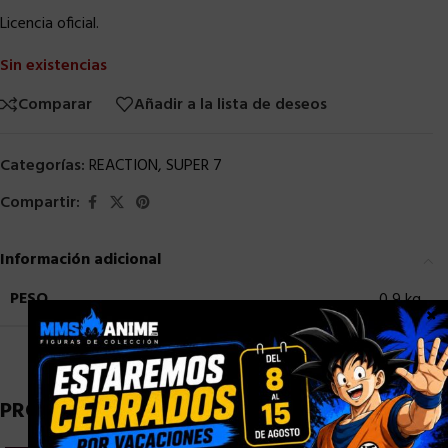
Licencia oficial.
Sin existencias
Comparar
Añadir a la lista de deseos
Categorías:
REACTION
,
SUPER 7
Compartir:
Información adicional
PESO
0,9 kg
×
PRODUCTOS RELACIONADOS