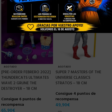
AGOTADO
AGOTADO
[PRE-ORDER FEBRERO 2022]
SUPER 7 MASTERS OF THE
S
THUNDERCATS ULTIMATES
UNIVERSE CLASSICS
U
WAVE 2 GRUNE THE
STRATOS – 18 CM
K
DESTROYER – 18 CM
Consigue 4 puntos de
C
Consigue 6 puntos de
recompensa
r
recompensa
49,90
€
4
65,90
€