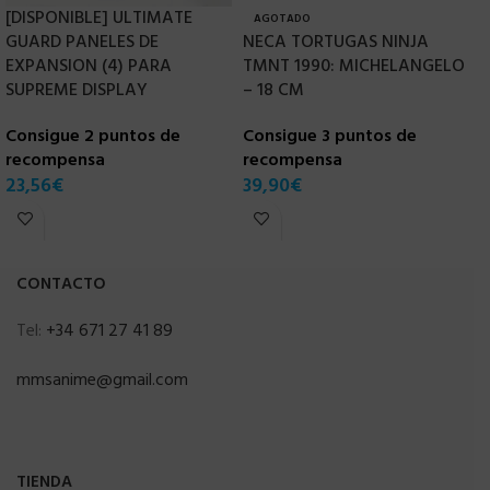
[DISPONIBLE] ULTIMATE
AGOTADO
GUARD PANELES DE
NECA TORTUGAS NINJA
[
EXPANSION (4) PARA
TMNT 1990: MICHELANGELO
2
SUPREME DISPLAY
– 18 CM
H
Consigue 2 puntos de
Consigue 3 puntos de
C
recompensa
recompensa
r
23,56
€
39,90
€
1
CONTACTO
Tel:
+34 671 27 41 89
mmsanime@gmail.com
TIENDA