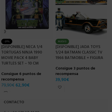
-21%
NUEVO
[DISPONIBLE] NECA 1/4
[DISPONIBLE] JADA TOYS
[
TORTUGAS NINJA 1990
1/24 BATMAN CLASSIC TV
1
MOVIE PACK 4 BABY
1966 BATMOBILE + FIGURA
B
TURTLES SET – 10 CM
Consigue 3 puntos de
C
Consigue 6 puntos de
recompensa
r
recompensa
39,90
€
3
79,90
€
62,90
€
CONTACTO