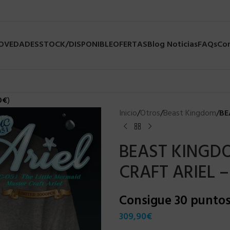
NOVEDADES
STOCK/DISPONIBLE
OFERTAS
Blog Noticias
FAQs
Co
0
€
)
Inicio
/
Otros
/
Beast Kingdom
/
BE
BEAST KINGDO
CRAFT ARIEL –
Consigue 30 punto
309,90
€