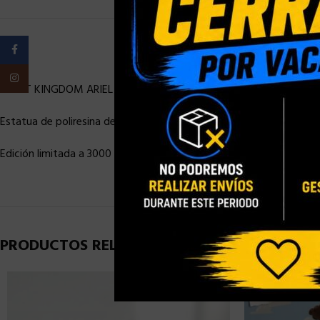
Facebook
Instagram
BEAST KINGDOM ARIEL
Estatua de poliresina de la película “La sirenita”, dimensiones aprox
Edición limitada a 3000 unidades.
PRODUCTOS RELACIONADOS