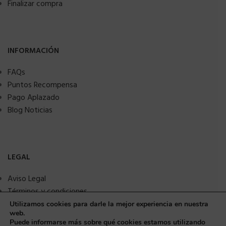
Finalizar compra
INFORMACIÓN
FAQs
Puntos Recompensa
Pago Aplazado
Blog Noticias
LEGAL
Aviso Legal
Términos y condiciones
Política de privacidad
Utilizamos cookies para darle la mejor experiencia en nuestra
web.
Política de Cookies
Puede informarse más sobre qué cookies estamos utilizando