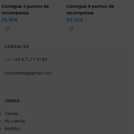
Consigue 3 puntos de
Consigue 6 puntos de
C
recompensa
recompensa
r
39,90
€
69,90
€
7
CONTACTO
Tel:
+34 671 27 41 89
mmsanime@gmail.com
TIENDA
Tienda
Mi cuenta
Pedidos