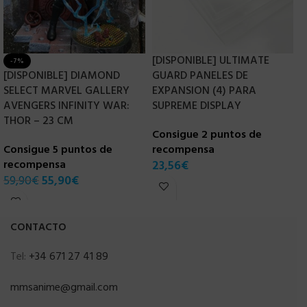
[DISPONIBLE] ULTIMATE
-7%
[DISPONIBLE] DIAMOND
GUARD PANELES DE
N
SELECT MARVEL GALLERY
EXPANSION (4) PARA
T
AVENGERS INFINITY WAR:
SUPREME DISPLAY
THOR – 23 CM
Consigue 2 puntos de
C
Consigue 5 puntos de
recompensa
r
recompensa
23,56
€
3
59,90
€
55,90
€
CONTACTO
Tel:
+34 671 27 41 89
mmsanime@gmail.com