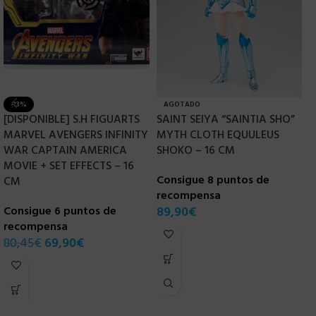
-13%
AGOTADO
[DISPONIBLE] S.H FIGUARTS
SAINT SEIYA “SAINTIA SHO”
S
MARVEL AVENGERS INFINITY
MYTH CLOTH EQUULEUS
R
WAR CAPTAIN AMERICA
SHOKO – 16 CM
G
MOVIE + SET EFFECTS – 16
Consigue 8 puntos de
C
CM
recompensa
r
Consigue 6 puntos de
89,90
€
1
recompensa
80,45
€
69,90
€