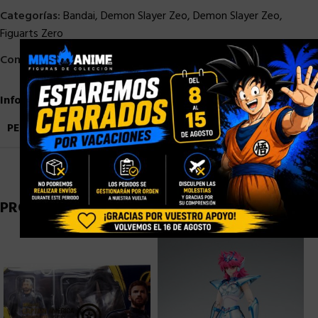
Categorías:
Bandai
,
Demon Slayer Zeo
,
Demon Slayer Zeo
,
Figuarts Zero
×
Compartir:
Información adicional
PESO
2,5 kg
PRODUCTOS RELACIONADOS