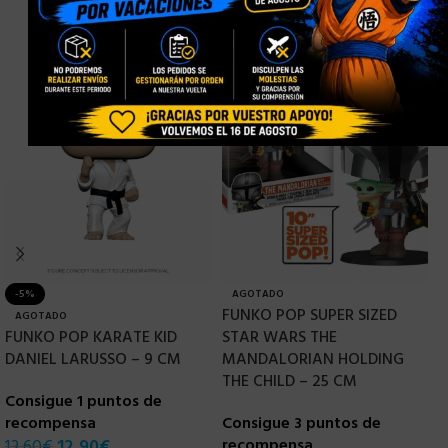
-5%
AGOTADO
FUNKO POP SUPER SIZED
F
AGOTADO
FUNKO POP KARATE KID
STAR WARS THE
S
DANIEL LARUSSO – 9 CM
MANDALORIAN HOLDING
S
THE CHILD – 25 CM
Consigue 1 puntos de
C
recompensa
Consigue 3 puntos de
r
13,60
€
12,90
€
recompensa
3