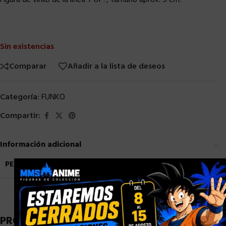
Figura de vinilo de la línea ‘POP!’, tamaño aprox. 9 cm.
Sin existencias
Comparar
Añadir a la lista de deseos
Categoría:
FUNKO
Compartir:
Información adicional
PESO
0,9 kg
×
PRODUCTOS RELACIONADOS