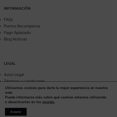
INFORMACIÓN
FAQs
Puntos Recompensa
Pago Aplazado
Blog Noticias
LEGAL
Aviso Legal
Términos y condiciones
Política de privacidad
Utilizamos cookies para darle la mejor experiencia en nuestra
web.
Política de Cookies
Puede informarse más sobre qué cookies estamos utilizando
Seguridad y protección a compradores
o desactivarlas en los
ajustes
.
Aceptar
© Copyright 2025 MMSANIME. Todos los derechos reservados