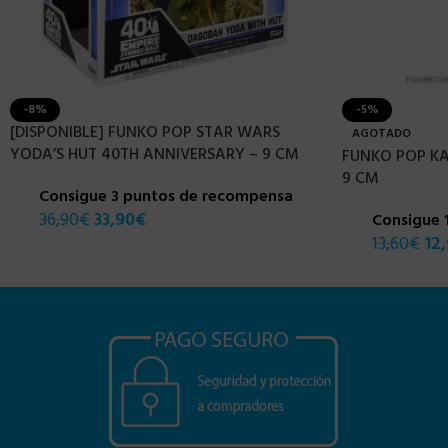
-8%
-5%
[DISPONIBLE] FUNKO POP STAR WARS
AGOTADO
YODA’S HUT 40TH ANNIVERSARY – 9 CM
FUNKO POP KA
9 CM
Consigue 3 puntos de recompensa
36,90
€
33,90
€
Consigue 
13,60
€
12