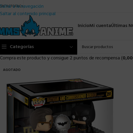
Saltar a la navegación
ONTACTO
FAQs
Saltar al contenido principal
Inicio
Mi cuenta
Últimas 
Categorías
Compra este producto y consigue 2 puntos de recompensa (
0,00
AGOTADO