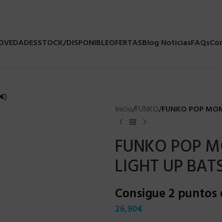
NOVEDADES
STOCK/DISPONIBLE
OFERTAS
Blog Noticias
FAQs
Co
€
)
Inicio
/
FUNKO
/
FUNKO POP MOM
FUNKO POP M
LIGHT UP BAT
Consigue 2 puntos
26,90
€