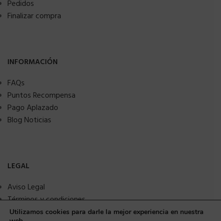
Pedidos
Finalizar compra
INFORMACIÓN
FAQs
Puntos Recompensa
Pago Aplazado
Blog Noticias
LEGAL
Aviso Legal
Términos y condiciones
Política de privacidad
Utilizamos cookies para darle la mejor experiencia en nuestra
web.