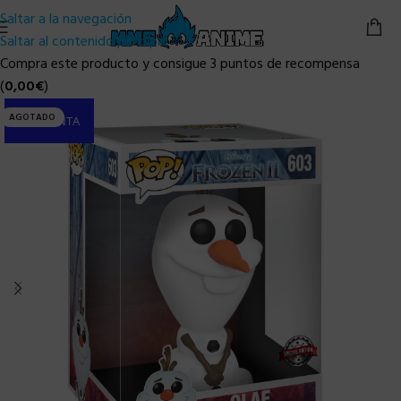
Saltar a la navegación
Saltar al contenido principal
Compra este producto y consigue 3 puntos de recompensa
(
0,00
€
)
AGOTADO
PRE-VENTA