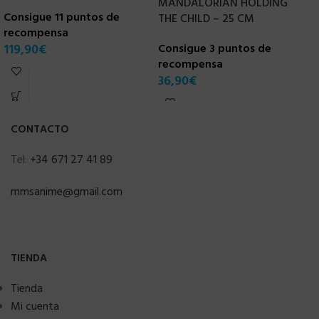
MANDALORIAN HOLDING
C
Consigue 11 puntos de
THE CHILD – 25 CM
recompensa
C
119,90
€
Consigue 3 puntos de
r
recompensa
3
36,90
€
CONTACTO
Tel:
+34 671 27 41 89
mmsanime@gmail.com
TIENDA
Tienda
Mi cuenta