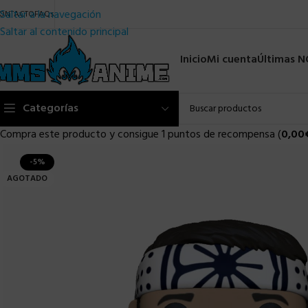
Saltar a la navegación
ONTACTO
FAQs
Saltar al contenido principal
Inicio
Mi cuenta
Últimas 
Categorías
Compra este producto y consigue 1 puntos de recompensa (
0,00
-5%
AGOTADO