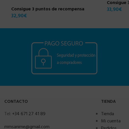
Consigue 
Consigue 3 puntos de recompensa
33,90
€
32,90
€
CONTACTO
TIENDA
Tel:
+34 671 27 41 89
Tienda
Mi cuenta
mmsanime@gmail.com
Pedidos