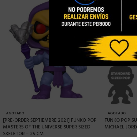
AGOTADO
AGOTADO
[PRE-ORDER SEPTIEMBRE 2021] FUNKO POP
FUNKO POP SU
MASTERS OF THE UNIVERSE SUPER SIZED
MICHAEL JORD
SKELETOR – 25 CM