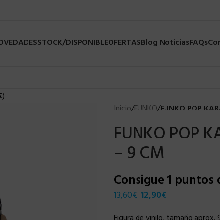
NOVEDADES
STOCK/DISPONIBLE
OFERTAS
Blog Noticias
FAQs
Co
€
)
Inicio
/
FUNKO
/
FUNKO POP KARA
FUNKO POP KA
– 9 CM
Consigue 1 puntos
13,60
€
12,90
€
Figura de vinilo, tamaño aprox. 