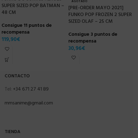
AGOTADO
SUPER SIZED POP BATMAN –
[PRE-ORDER MAYO 2021]
F
48 CM
FUNKO POP FROZEN 2 SUPER
C
SIZED OLAF – 25 CM
J
Consigue 11 puntos de
recompensa
Consigue 3 puntos de
C
119,90
€
recompensa
r
30,96
€
3
CONTACTO
Tel:
+34 671 27 41 89
mmsanime@gmail.com
TIENDA