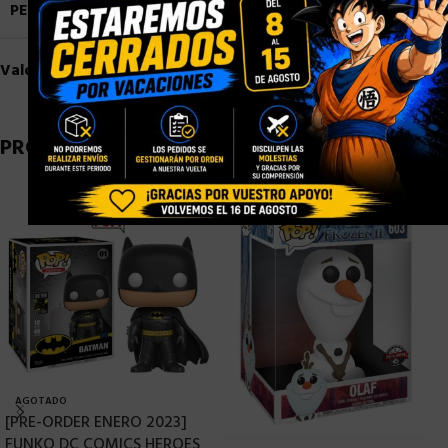
PESO
1,5 kg
Valoraciones (0)
PRODUCTOS RELACIONADOS
AGOTADO
[PRE-ORDER ENERO 2023]
FUNKO DC COMICS HEROES