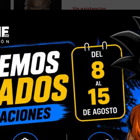
Sin existencias
Comparar
Añadir a la
Categorías:
HASBRO
,
HASBRO 
Compartir:
INFORMACIÓN ADICIONAL