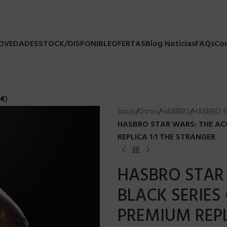
NOVEDADES
STOCK/DISPONIBLE
OFERTAS
Blog Noticias
FAQs
Co
€
)
Inicio
/
Otros
/
HASBRO
/
HASBRO 
HASBRO STAR WARS: THE AC
REPLICA 1:1 THE STRANGER
HASBRO STAR
BLACK SERIES
PREMIUM REPL