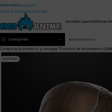
Saltar a la navegación
ONTACTO
FAQs
Saltar al contenido principal
Inicio
Mi cuenta
Últimas 
Categorías
Compra este producto y consigue 10 puntos de recompensa (
1,00
AGOTADO