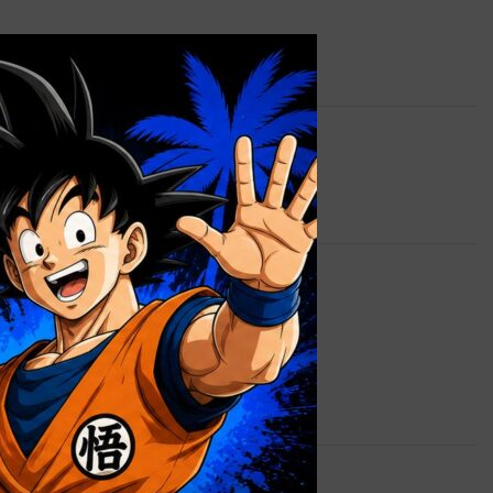
×
 lista de deseos
STAR WARS
3,9 kg