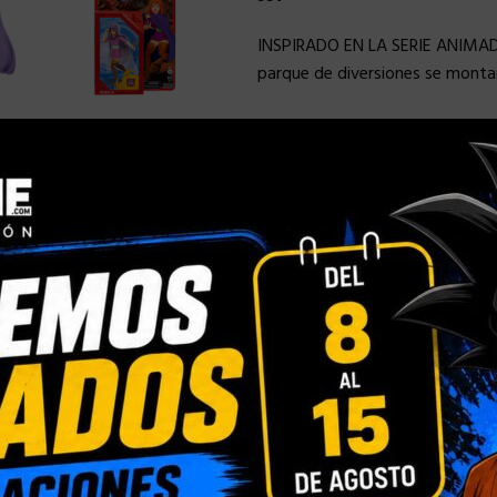
INSPIRADO EN LA SERIE ANIMAD
parque de diversiones se montan
IMPORTANTE: Las fechas de 
retrasos.
Sin existencias
Comparar
Añadir a la
Categorías:
HASBRO
,
OTROS B
Compartir:
INFORMACIÓN ADICIONAL