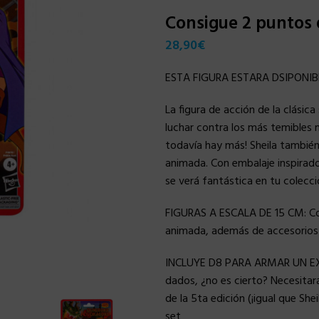
Consigue 2 puntos
28,90
€
ESTA FIGURA ESTARA DSIPONIBL
La figura de acción de la clásic
luchar contra los más temibles 
todavía hay más! Sheila también 
animada. Con embalaje inspirado 
se verá fantástica en tu colecci
FIGURAS A ESCALA DE 15 CM: Con
animada, además de accesorios i
INCLUYE D8 PARA ARMAR UN EX
dados, ¿no es cierto? Necesitar
de la 5ta edición (¡igual que Sh
set