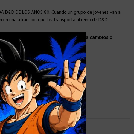
A D&D DE LOS AÑOS 80: Cuando un grupo de jóvenes van al
 en una atracción que los transporta al reino de D&D
×
llegada son estimadas y están sujetas a cambios o
 lista de deseos