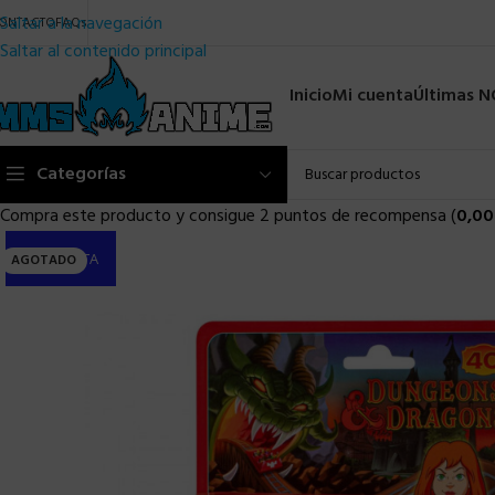
Saltar a la navegación
ONTACTO
FAQs
Saltar al contenido principal
Inicio
Mi cuenta
Últimas 
Categorías
Compra este producto y consigue 2 puntos de recompensa (
0,00
PRE-VENTA
AGOTADO