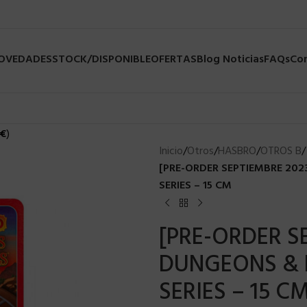
NOVEDADES
STOCK/DISPONIBLE
OFERTAS
Blog Noticias
FAQs
Co
€
)
Inicio
/
Otros
/
HASBRO
/
OTROS B
/
[PRE-ORDER SEPTIEMBRE 20
SERIES – 15 CM
[PRE-ORDER S
DUNGEONS & 
SERIES – 15 C