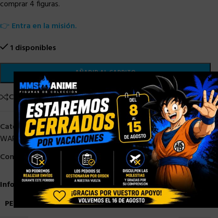
comprar 4 figuras.
👉
Entra en la misión.
1 disponibles
AÑADIR AL CARRITO
×
Comparar
Añadir a la lista de deseos
Categorías:
Black Series Star Wars
,
HASBRO
,
HASBRO STAR
WARS
,
HASBRO STOCK
,
STAR WARS
,
STOCK/DISPONIBLE
Compartir:
Información adicional
PESO
0,9 kg