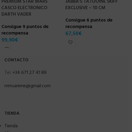
PREMIUM STAR WARS
JABBA’S TATOOINE SKIFF
C
CASCO ELECTRONICO
EXCLUSIVE – 10 CM
r
DARTH VADER
Consigue 6 puntos de
1
Consigue 9 puntos de
recompensa
recompensa
67,50
€
99,90
€
CONTACTO
Tel:
+34 671 27 41 89
mmsanime@gmail.com
TIENDA
Tienda