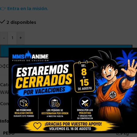
👉
Entra en la misión.
2 disponibles
-
+
AÑADIR AL CARRITO
×
Comparar
Añadir a la lista de deseos
Categorías:
Black Series Star Wars
,
HASBRO
,
HASBRO STAR
WARS
,
HASBRO STOCK
,
STAR WARS
,
STOCK/DISPONIBLE
Compartir:
Información adicional
PESO
0,9 kg