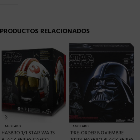
PRODUCTOS RELACIONADOS
AGOTADO
AGOTADO
HASBRO 1/1 STAR WARS
[PRE-ORDER NOVIEMBRE
H
BLACK SERIES CASCO
2020] HASBRO BLACK SERIES
V