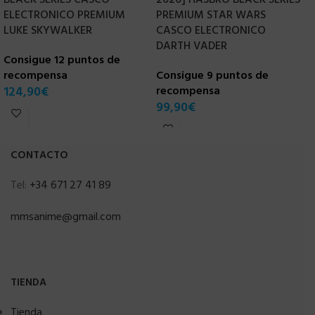
ELECTRONICO PREMIUM
PREMIUM STAR WARS
J
LUKE SKYWALKER
CASCO ELECTRONICO
E
DARTH VADER
Consigue 12 puntos de
C
recompensa
Consigue 9 puntos de
r
124,90
€
recompensa
6
99,90
€
CONTACTO
Tel:
+34 671 27 41 89
mmsanime@gmail.com
TIENDA
Tienda