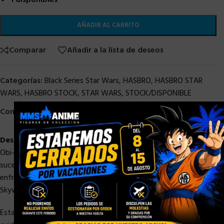
1 disponibles
AÑADIR AL CARRITO
Comparar
Añadir a la lista de deseos
Categorías:
Black Series Star Wars
,
HASBRO
,
HASBRO STAR
WARS
,
HASBRO STOCK
,
STAR WARS
,
STOCK/DISPONIBLE
×
Compartir:
Descripción
Obi-Wan Kenobi tiene lugar varios años tras los dramáticos
sucesos de Star Wars: La venganza de los Sith, en donde Kenobi
enfrentó la corrupción de su amigo y aprendiz Jedi Anakin
Skywalker, quien se convertiría en el Lord Sith Darth Vader.
Esta figura Black Series a escala de 15 cm fue diseñada con