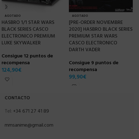
AGOTADO
AGOTADO
HASBRO 1/1 STAR WARS
[PRE-ORDER NOVIEMBRE
H
BLACK SERIES CASCO
2020] HASBRO BLACK SERIES
1
ELECTRONICO PREMIUM
PREMIUM STAR WARS
I
LUKE SKYWALKER
CASCO ELECTRONICO
C
DARTH VADER
Consigue 12 puntos de
r
recompensa
Consigue 9 puntos de
9
124,90
€
recompensa
99,90
€
CONTACTO
Tel:
+34 671 27 41 89
mmsanime@gmail.com