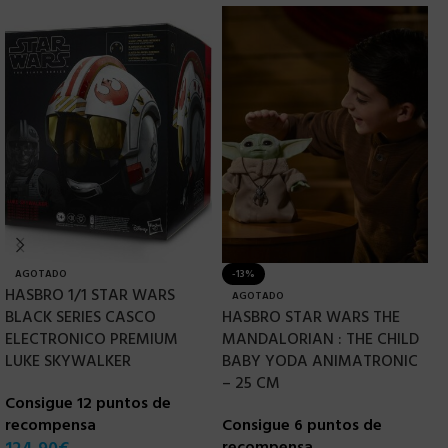
AGOTADO
-13%
HASBRO 1/1 STAR WARS
H
AGOTADO
BLACK SERIES CASCO
HASBRO STAR WARS THE
E
ELECTRONICO PREMIUM
MANDALORIAN : THE CHILD
S
LUKE SKYWALKER
BABY YODA ANIMATRONIC
P
– 25 CM
Consigue 12 puntos de
C
recompensa
Consigue 6 puntos de
r
recompensa