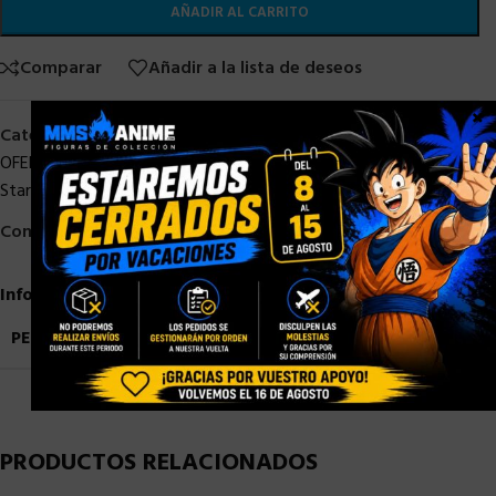
AÑADIR AL CARRITO
Comparar
Añadir a la lista de deseos
×
Categorías:
HASBRO
,
HASBRO STAR WARS
,
HASBRO STOCK
,
OFERTAS
,
STAR WARS
,
STOCK/DISPONIBLE
,
Vintage Collection
Star Wars
Compartir:
Información adicional
PESO
0,8 kg
PRODUCTOS RELACIONADOS