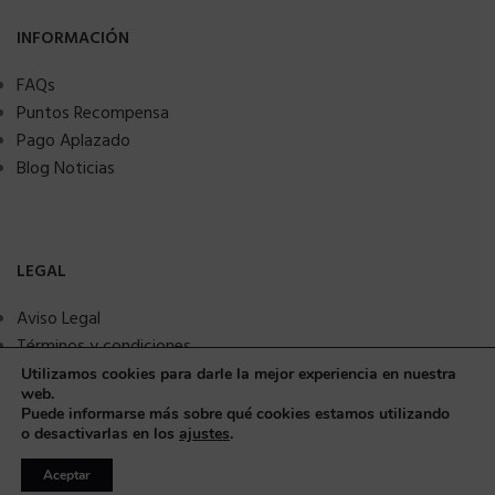
INFORMACIÓN
FAQs
Puntos Recompensa
Pago Aplazado
Blog Noticias
LEGAL
Aviso Legal
Términos y condiciones
Política de privacidad
Utilizamos cookies para darle la mejor experiencia en nuestra
web.
Política de Cookies
Puede informarse más sobre qué cookies estamos utilizando
Seguridad y protección a compradores
o desactivarlas en los
ajustes
.
Aceptar