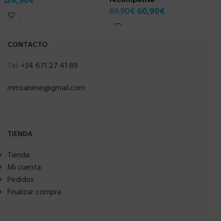
124,90
€
1
69,90
€
60,90
€
CONTACTO
Tel:
+34 671 27 41 89
mmsanime@gmail.com
TIENDA
Tienda
Mi cuenta
Pedidos
Finalizar compra