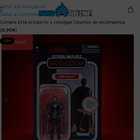
Saltar a la navegación
Saltar al contenido principal
Compra este producto y consigue 1 puntos de recompensa
(
0,00
€
)
-22%
ULTIMA!!