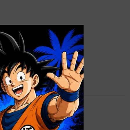
×
0,9 kg