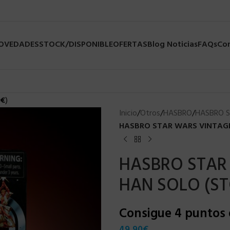
NOVEDADES
STOCK/DISPONIBLE
OFERTAS
Blog Noticias
FAQs
Co
€
)
Inicio
/
Otros
/
HASBRO
/
HASBRO 
HASBRO STAR WARS VINTAGE
HASBRO STAR
HAN SOLO (S
Consigue 4 puntos
49,90
€