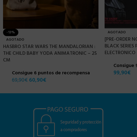
-13%
AGOTADO
[PRE-ORDER N
AGOTADO
BLACK SERIES
HASBRO STAR WARS THE MANDALORIAN :
ELECTRONICO
THE CHILD BABY YODA ANIMATRONIC – 25
CM
Consigue 
99,90
€
Consigue 6 puntos de recompensa
69,90
€
60,90
€