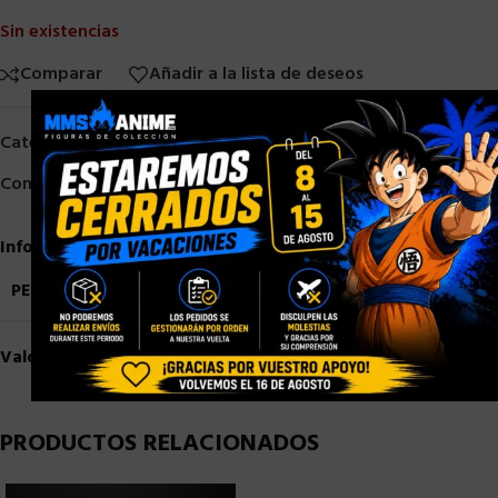
Sin existencias
Comparar
Añadir a la lista de deseos
×
Categorías:
HASBRO
,
TRANSFORMERS
Compartir:
Información adicional
PESO
2,5 kg
Valoraciones (0)
PRODUCTOS RELACIONADOS