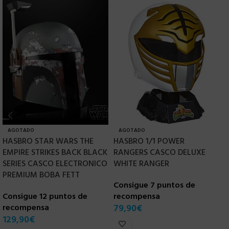
AGOTADO
AGOTADO
HASBRO STAR WARS THE
HASBRO 1/1 POWER
H
EMPIRE STRIKES BACK BLACK
RANGERS CASCO DELUXE
1
SERIES CASCO ELECTRONICO
WHITE RANGER
I
PREMIUM BOBA FETT
Consigue 7 puntos de
C
Consigue 12 puntos de
recompensa
r
recompensa
79,90
€
9
129,90
€