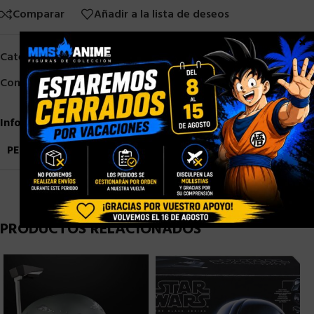
Comparar
Añadir a la lista de deseos
×
Categorías:
HASBRO
,
TRANSFORMERS
Compartir:
Información adicional
PESO
4,5 kg
PRODUCTOS RELACIONADOS