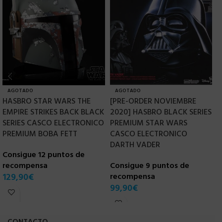
AGOTADO
AGOTADO
HASBRO STAR WARS THE
[PRE-ORDER NOVIEMBRE
H
EMPIRE STRIKES BACK BLACK
2020] HASBRO BLACK SERIES
L
SERIES CASCO ELECTRONICO
PREMIUM STAR WARS
C
PREMIUM BOBA FETT
CASCO ELECTRONICO
r
DARTH VADER
Consigue 12 puntos de
1
recompensa
Consigue 9 puntos de
129,90
€
recompensa
99,90
€
CONTACTO