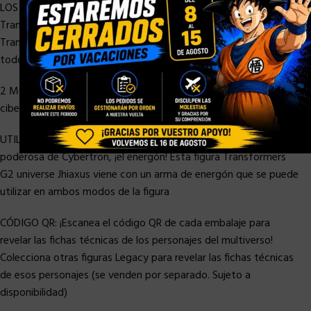
LOS UNIVERSOS CHOCAN: ¡La colisión de universos continúa con
Transformers: Legacy! Esta épica línea de juguetes
Transformers junta a los personajes favoritos de los fans de
todo el multiverso Transformers
2 MODOS ÉPICOS: La figura robot se convierte en jet
cibertroniano en 23 pasos. Viene con 2 armas combinables
UTILIZA EL PODER DEL ENERGÓN: Equípate con la sustancia más
poderosa de Cybertron, ¡el energón! Esta figura Transformers
G2 universe Jhiaxus viene con un arma de energón que se puede
utilizar en ambos modos de la figura
CÓDIGO QR: ¡Escanea el código QR de cada embalaje para
revelar las fichas técnicas de los personajes del multiverso!
Colecciona otras figuras Legacy para revelar las fichas técnicas
de esos personajes (se venden por separado. Sujeto a
disponibilidad)