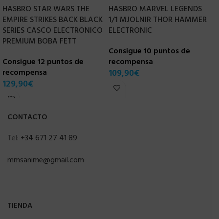
HASBRO STAR WARS THE
HASBRO MARVEL LEGENDS
H
EMPIRE STRIKES BACK BLACK
1/1 MJOLNIR THOR HAMMER
S
SERIES CASCO ELECTRONICO
ELECTRONIC
S
PREMIUM BOBA FETT
Consigue 10 puntos de
C
Consigue 12 puntos de
recompensa
r
recompensa
109,90
€
9
129,90
€
CONTACTO
Tel:
+34 671 27 41 89
mmsanime@gmail.com
TIENDA