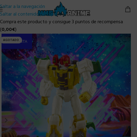
Saltar a la navegación
Saltar al contenido principal
Compra este producto y consigue 3 puntos de recompensa
(
0,00
€
)
AGOTADO
PRE-VENTA