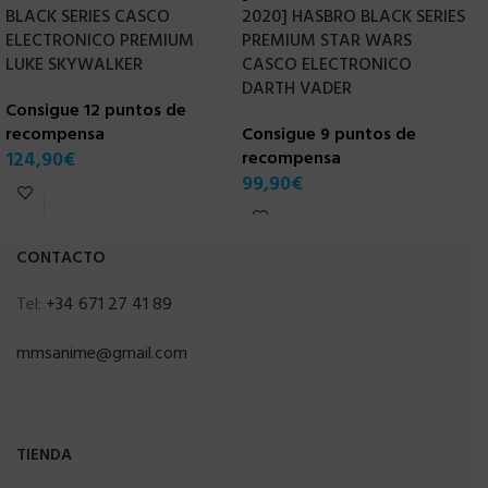
BLACK SERIES CASCO
2020] HASBRO BLACK SERIES
R
ELECTRONICO PREMIUM
PREMIUM STAR WARS
W
LUKE SKYWALKER
CASCO ELECTRONICO
C
DARTH VADER
Consigue 12 puntos de
r
recompensa
Consigue 9 puntos de
7
124,90
€
recompensa
99,90
€
CONTACTO
Tel:
+34 671 27 41 89
mmsanime@gmail.com
TIENDA