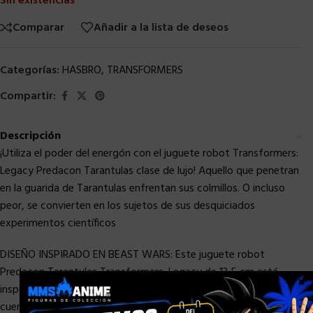
Sin existencias
Comparar
Añadir a la lista de deseos
Categorías:
HASBRO
,
TRANSFORMERS
Compartir:
Descripción
¡Utiliza el poder del energón con el juguete robot Transformers:
Legacy Predacon Tarantulas clase de lujo! Aquello que penetran
en la guarida de Tarantulas enfrentan sus colmillos. O incluso
peor, se convierten en los sujetos de sus desquiciados
experimentos científicos
DISEÑO INSPIRADO EN BEAST WARS: Este juguete robot
Predacon Tarantulas Transformers: Legacy de 13,5 cm está
×
inspirado en la serie animada Beast Wars: Transformers y
cuenta con diseño actualizado estilo Generations