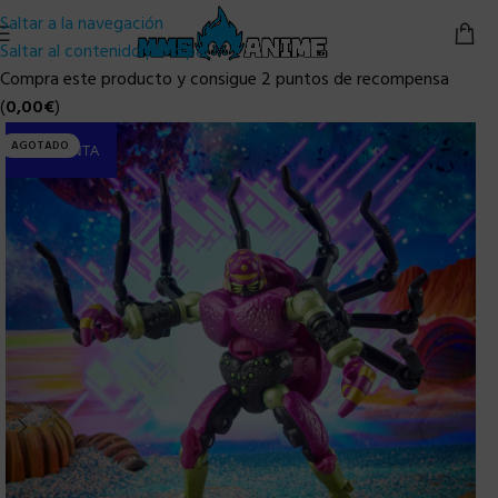
Saltar a la navegación
Saltar al contenido principal
Compra este producto y consigue 2 puntos de recompensa
(
0,00
€
)
AGOTADO
PRE-VENTA