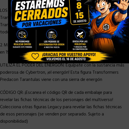
LOS UNIVERSOS CHOCAN: ¡La colisión de universos continúa con
Transformers: Legacy! Esta épica línea de juguetes
Transformers junta a los personajes favoritos de los fans de
todo el multiverso Transformers
2 MODOS ÉPICOS: La figura de acción se convierte en tarántula
en 19 pasos. Viene con accesorio ballesta
UTILIZA EL PODER DEL ENERGÓN: Equípate con la sustancia más
poderosa de Cybertron, ¡el energón! Esta figura Transformers
Predacon Tarantulas viene con una sierra de energón
CÓDIGO QR: ¡Escanea el código QR de cada embalaje para
revelar las fichas técnicas de los personajes del multiverso!
Colecciona otras figuras Legacy para revelar las fichas técnicas
de esos personajes (se venden por separado. Sujeto a
disponibilidad)