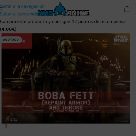
Saltar a la navegación
Saltar al contenido principal
Compra este producto y consigue 42 puntos de recompensa
(
4,00
€
)
AGOTADO
ULTIMA!!