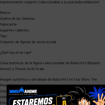
impresionante conjunto coleccionable a su preciada exhibición!
Marca
Guerra de las Galaxias
Fabricante
Juguetes calientes
Tipo
Conjunto de figuras de sexta escala
¿Qué hay en la caja?
Características de la figura coleccionable de Boba Fett (Repaint
Armor) y Throne Sixth Scale:
Imagen auténtica y detallada de Boba Fett en Star Wars: The
Mandalorian
×
Una (1) cabeza con casco meticulosamente elaborada con
telémetro articulado
Efectos de angustia especialmente aplicados en armaduras,