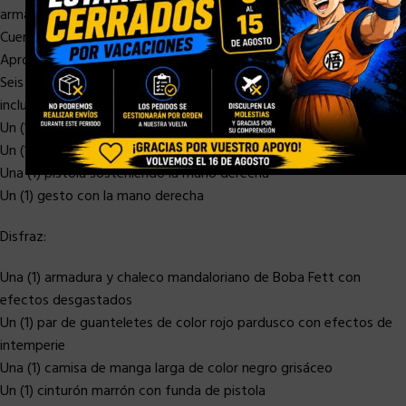
armas y accesorios.
Cuerpo con más de 30 puntos de articulación.
Aproximadamente 30 cm de altura
Seis (6) piezas de manos enguantadas intercambiables que
incluyen:
Un (1) par de puños
Un (1) par de manos relajadas
Una (1) pistola sosteniendo la mano derecha
Un (1) gesto con la mano derecha
Disfraz:
Una (1) armadura y chaleco mandaloriano de Boba Fett con
efectos desgastados
Un (1) par de guanteletes de color rojo pardusco con efectos de
intemperie
Una (1) camisa de manga larga de color negro grisáceo
Un (1) cinturón marrón con funda de pistola