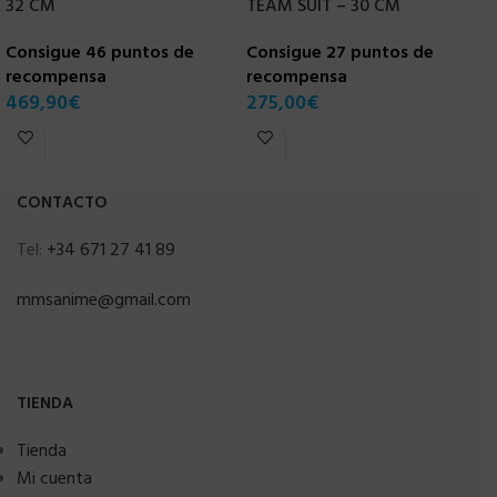
32 CM
TEAM SUIT – 30 CM
L
–
Consigue 46 puntos de
Consigue 27 puntos de
recompensa
recompensa
C
469,90
€
275,00
€
r
4
CONTACTO
Tel:
+34 671 27 41 89
mmsanime@gmail.com
TIENDA
Tienda
Mi cuenta