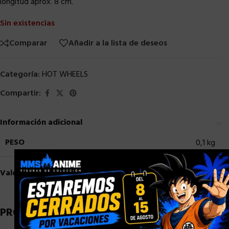
longitud aprox. 8 cm.
Sin existencias
Comparar
Añadir a la lista de deseos
Categoría:
HOT WHEELS
Compartir:
Información adicional
PESO
0,1 kg
×
Valoraciones (0)
PRODUCTOS RELACIONADOS