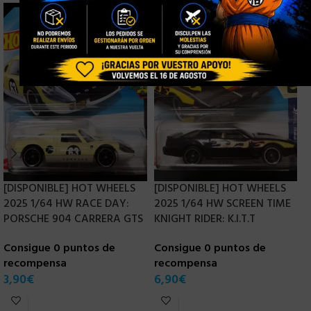
[DISPONIBLE] HOT WHEELS
[DISPONIBLE] HOT WHEELS
[
2025 1/64 HW RACE DAY:
2025 1/64 HW SCREEN TIME
2
PORSCHE 904 CARRERA GTS
KNIGHT RIDER: K.I.T.T
C
Consigue 0 puntos de
Consigue 0 puntos de
C
recompensa
recompensa
r
3,90
€
6,90
€
3