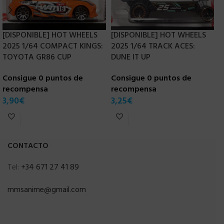
[DISPONIBLE] HOT WHEELS
[DISPONIBLE] HOT WHEELS
[
2025 1/64 COMPACT KINGS:
2025 1/64 TRACK ACES:
2
TOYOTA GR86 CUP
DUNE IT UP
Consigue 0 puntos de
Consigue 0 puntos de
C
recompensa
recompensa
r
3,90
€
3,25
€
3
CONTACTO
Tel:
+34 671 27 41 89
mmsanime@gmail.com