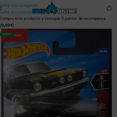
Saltar a la navegación
Saltar al contenido principal
Compra este producto y consigue 0 puntos de recompensa
(
0,00
€
)
NUEVO
ULTIMA!!