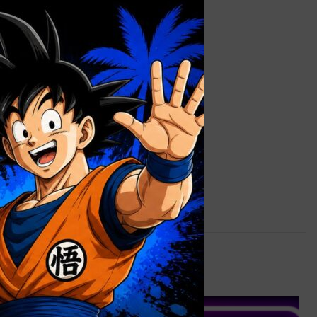
×
0,9 kg