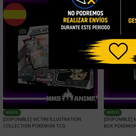
NUEVO
NUEVO
[DISPONIBLE] VICTINI ILLUSTRATION
[DISPONIBLE]
COLLECTION POKEMON TCG
BOX POKEMON