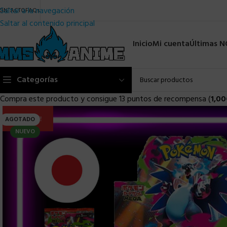
Saltar a la navegación
ONTACTO
FAQs
Saltar al contenido principal
Inicio
Mi cuenta
Últimas 
Categorías
Compra este producto y consigue 13 puntos de recompensa (
1,00
ULTIMA!!
AGOTADO
NUEVO