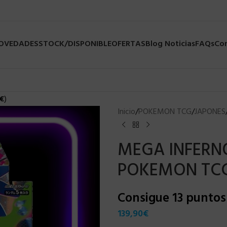
NOVEDADES
STOCK/DISPONIBLE
OFERTAS
Blog Noticias
FAQs
Co
€
)
Inicio
/
POKEMON TCG
/
JAPONES
MEGA INFERN
POKEMON TC
Consigue 13 punto
139,90
€