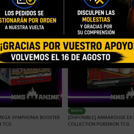
NUEVO
 MEGA SYMPHONIA BOOSTER
[DISPONIBLE] ARMAROUGE EX
 TCG
COLLECTION POKEMON TCG