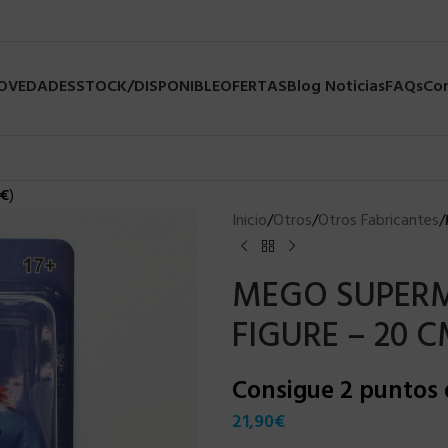
NOVEDADES
STOCK/DISPONIBLE
OFERTAS
Blog Noticias
FAQs
Co
€
)
Inicio
/
Otros
/
Otros Fabricantes
/
MEGO SUPERM
FIGURE – 20 
Consigue 2 puntos
21,90
€