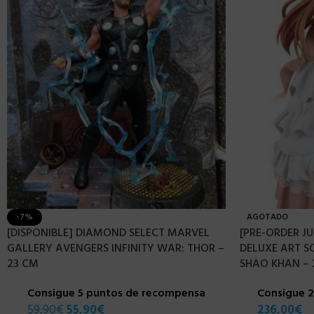
-7%
AGOTADO
[DISPONIBLE] DIAMOND SELECT MARVEL
[PRE-ORDER JU
GALLERY AVENGERS INFINITY WAR: THOR –
DELUXE ART 
23 CM
SHAO KHAN – 
Consigue 5 puntos de recompensa
Consigue 
59,90
€
55,90
€
236,00
€