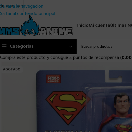
Saltar a la navegación
ONTACTO
FAQs
Saltar al contenido principal
Inicio
Mi cuenta
Últimas 
Categorías
Compra este producto y consigue 2 puntos de recompensa (
0,00
AGOTADO