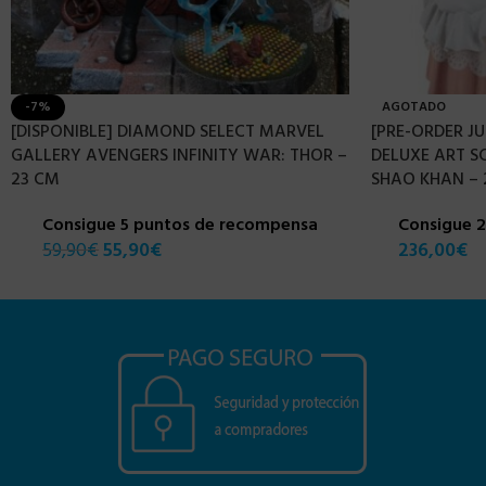
-7%
AGOTADO
[DISPONIBLE] DIAMOND SELECT MARVEL
[PRE-ORDER JU
GALLERY AVENGERS INFINITY WAR: THOR –
DELUXE ART 
23 CM
SHAO KHAN – 
Consigue 5 puntos de recompensa
Consigue 
59,90
€
55,90
€
236,00
€