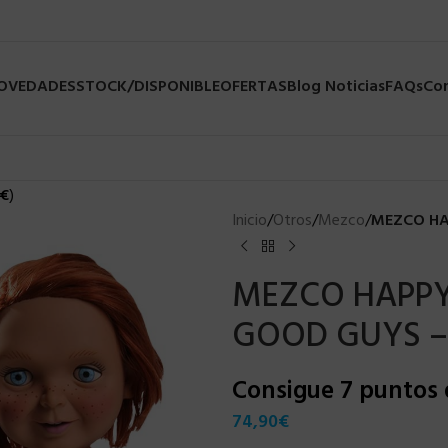
NOVEDADES
STOCK/DISPONIBLE
OFERTAS
Blog Noticias
FAQs
Co
€
)
Inicio
/
Otros
/
Mezco
/
MEZCO HA
MEZCO HAPPY
GOOD GUYS –
Consigue 7 puntos
74,90
€