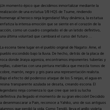
¡Un momento épico que decidimos inmortalizar mediante la
realización de una estatua 1/8 HQS de Tsume, rindiendo
homenaje al heroico ninja legendario! Muy dinámica, la estatua
enfatiza la intensa emoción que se siente en el corazón de la
acción, como un cuadro congelado: el de un latido definitivo,
una última voluntad que cambiará el curso del futuro …
La escena tiene lugar en el pueblo original de Nagato: Ame, el
pueblo escondido bajo la lluvia. De hecho, detrás de la placa de
roca donde Jiraiya agoniza, encontramos imponentes tuberías y
rejillas, cubiertas con una pintura metálica que mezcla tonos de
cobre, marrón, negro y gris para una representación realista.
Bajo el efecto del poderoso ataque de los 5 ninjas, el agua en
resina transparente azulada se desata, creando escoria. El
legendario ninja comienza lo que cree que será su lucha
definitiva: ¡ha llegado el momento de su gran elección! Decidido
a desenmascarar a Pain, reconoce a Yahiko, uno de sus antiguos
alumnos que perdió la vida. Como Tendô, lleva el anillo violeta