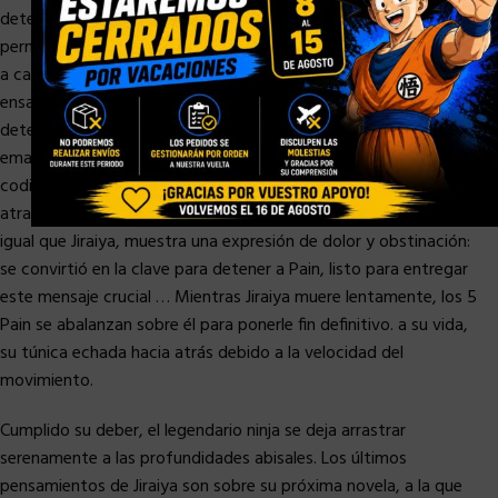
determinación inquebrantable de Naruto … Un recuerdo que le
permite a su corazón latir por última vez para finalmente llevar
a cabo su misión. Haciendo una mueca con su boca
ensangrentada, mostrando una mirada vidriosa pero
determinada, usa el chakra en resina transparente azulada que
emana de la punta de su dedo, para grabar un mensaje
codificado en la espalda de Fukasaku. Aquí, notamos su brazo
atravesado por la lanza del sexto dolor que mató. El sapo, al
igual que Jiraiya, muestra una expresión de dolor y obstinación:
se convirtió en la clave para detener a Pain, listo para entregar
este mensaje crucial … Mientras Jiraiya muere lentamente, los 5
Pain se abalanzan sobre él para ponerle fin definitivo. a su vida,
su túnica echada hacia atrás debido a la velocidad del
movimiento.
Cumplido su deber, el legendario ninja se deja arrastrar
serenamente a las profundidades abisales. Los últimos
pensamientos de Jiraiya son sobre su próxima novela, a la que