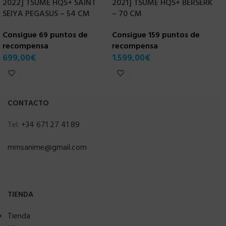
2022] TSUME HQS+ SAINT
2021] TSUME HQS+ BERSERK
T
SEIYA PEGASUS – 54 CM
– 70 CM
T
Consigue 69 puntos de
Consigue 159 puntos de
C
recompensa
recompensa
r
699,00
€
1.599,00
€
6
CONTACTO
Tel:
+34 671 27 41 89
mmsanime@gmail.com
TIENDA
Tienda