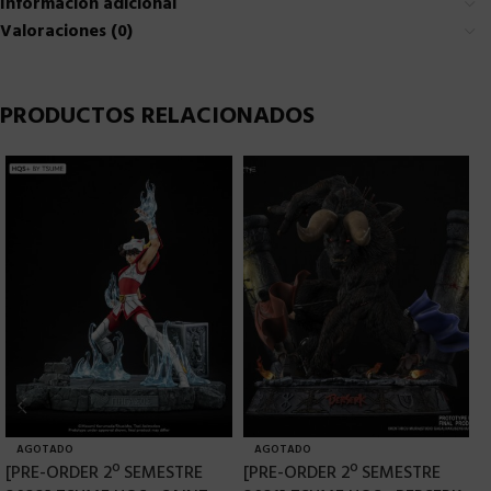
Información adicional
Valoraciones (0)
PRODUCTOS RELACIONADOS
AGOTADO
AGOTADO
[PRE-ORDER 2º SEMESTRE
[PRE-ORDER 2º SEMESTRE
T