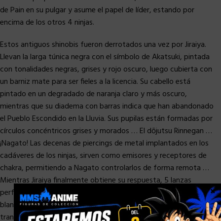
de Pain en su pulgar y asume el papel de líder, estando por
encima de los otros 4 ninjas.
Estos antiguos shinobis fueron derrotados una vez por Jiraiya.
Llevan la larga túnica negra con el símbolo de Akatsuki, pintada
con tonalidades negras, grises y rojo oscuro, luego cubierta con
un barniz mate para ser fieles a la licencia. Su cabello está
pintado en un degradado de naranja claro y más oscuro,
mientras que su diadema con barras indica que han abandonado
el Pueblo Escondido en la Lluvia. Sus pupilas están formadas por
círculos concéntricos grises y morados … El dōjutsu Rinnegan …
¡Nagato! Las decenas de piercings de metal implantados en los
cadáveres de los ninjas, sirven como emisores y receptores de
chakra, permitiendo a Nagato controlarlos de forma remota …
Mientras Jiraiya finalmente obtiene su respuesta, 5 lanzas
×
perforan su espalda, manchando de sangre su largo cabello
blanco. . Tumbado en un charco de su propia sangre, en resina
transparente rojiza y barnizada, el ninja condenado recuerda la