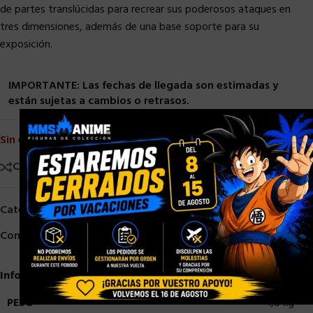
de partes translúcidas para recrear sus poderosos ataques en
tres dimensiones, además de una base soporte para su
exposición.
IMPORTANTE: Las fechas de llegada son estimadas y
están sujetas a cambios o retrasos.
×
Sin existencias
Comparar
Añadir a la lista de deseos
Categorías:
Bandai
,
Demon Slayer Zeo
,
Figuarts Zero
Compartir:
Información adicional
PESO
1,5 kg