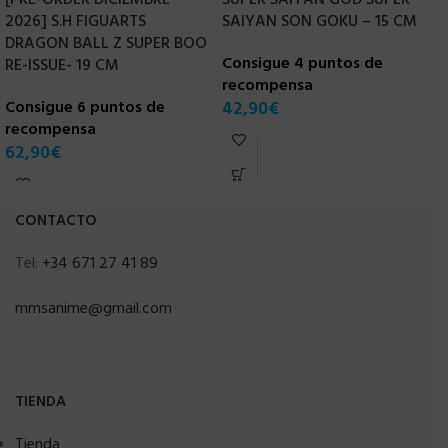
[PRE-ORDER DICIEMBRE
SUPER SAIYAN GOD SUPER
S
2026] S.H FIGUARTS
SAIYAN SON GOKU – 15 CM
A
DRAGON BALL Z SUPER BOO
Consigue 4 puntos de
C
RE-ISSUE- 19 CM
recompensa
r
Consigue 6 puntos de
42,90
€
6
recompensa
62,90
€
CONTACTO
Tel:
+34 671 27 41 89
mmsanime@gmail.com
TIENDA
Tienda