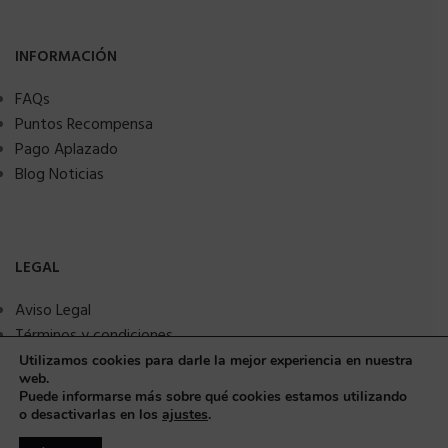
INFORMACIÓN
FAQs
Puntos Recompensa
Pago Aplazado
Blog Noticias
LEGAL
Aviso Legal
Términos y condiciones
Política de privacidad
Utilizamos cookies para darle la mejor experiencia en nuestra
web.
Política de Cookies
Puede informarse más sobre qué cookies estamos utilizando
Seguridad y protección a compradores
o desactivarlas en los
ajustes
.