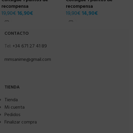
recompensa
recompensa
2
19,90
€
16,90
€
19,90
€
14,90
€
CONTACTO
Tel:
+34 671 27 41 89
mmsanime@gmail.com
TIENDA
Tienda
Mi cuenta
Pedidos
Finalizar compra