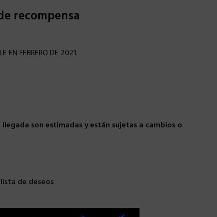
 de recompensa
E EN FEBRERO DE 2021.
.
llegada son estimadas y están sujetas a cambios o
 lista de deseos
UNIVERSE
,
MATTEL
,
SUPER 7
×