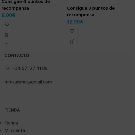
Consigue 0 puntos de
recompensa
Consigue 3 puntos de
C
8,00
€
recompensa
r
32,90
€
3
CONTACTO
Tel:
+34 671 27 41 89
mmsanime@gmail.com
TIENDA
Tienda
Mi cuenta