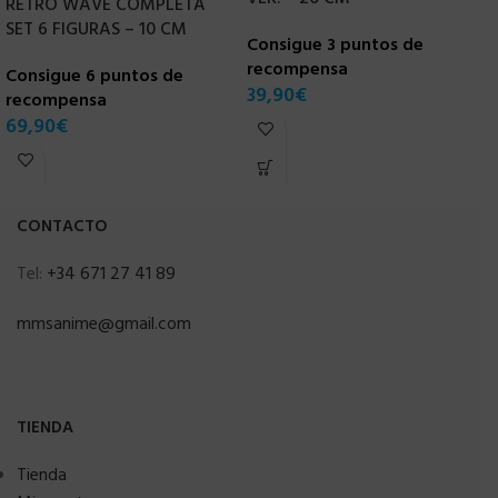
RETRO WAVE COMPLETA
G
SET 6 FIGURAS – 10 CM
V
Consigue 3 puntos de
recompensa
Consigue 6 puntos de
C
39,90
€
recompensa
r
69,90
€
3
CONTACTO
Tel:
+34 671 27 41 89
mmsanime@gmail.com
TIENDA
Tienda