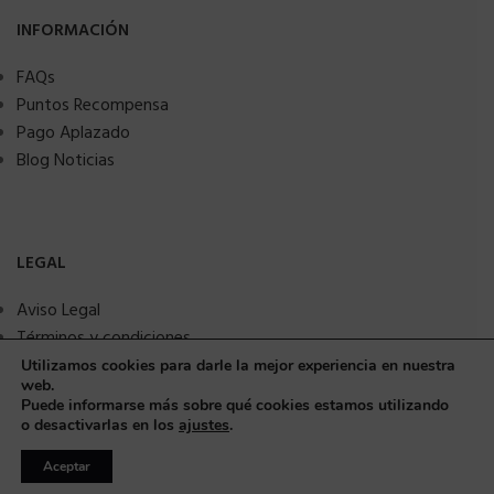
INFORMACIÓN
FAQs
Puntos Recompensa
Pago Aplazado
Blog Noticias
LEGAL
Aviso Legal
Términos y condiciones
Política de privacidad
Utilizamos cookies para darle la mejor experiencia en nuestra
web.
Política de Cookies
Puede informarse más sobre qué cookies estamos utilizando
Seguridad y protección a compradores
o desactivarlas en los
ajustes
.
Aceptar
© Copyright 2025 MMSANIME. Todos los derechos reservados