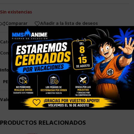
Sin existencias
Comparar
Añadir a la lista de deseos
×
Categorías:
Diamond Select
,
Otros
Compartir:
Información adicional
PESO
1,5 kg
Valoraciones (0)
PRODUCTOS RELACIONADOS