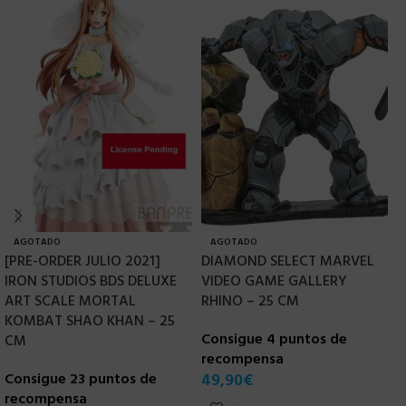
AGOTADO
AGOTADO
[PRE-ORDER JULIO 2021]
DIAMOND SELECT MARVEL
H
IRON STUDIOS BDS DELUXE
VIDEO GAME GALLERY
L
ART SCALE MORTAL
RHINO – 25 CM
C
KOMBAT SHAO KHAN – 25
Consigue 4 puntos de
r
CM
recompensa
1
Consigue 23 puntos de
49,90
€
recompensa