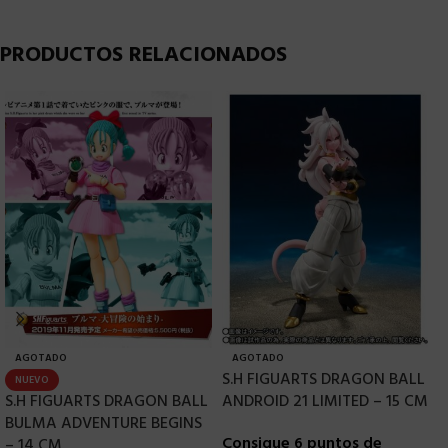
PRODUCTOS RELACIONADOS
AGOTADO
AGOTADO
S.H FIGUARTS DRAGON BALL
S
NUEVO
S.H FIGUARTS DRAGON BALL
ANDROID 21 LIMITED – 15 CM
D
BULMA ADVENTURE BEGINS
E
Consigue 6 puntos de
– 14 CM