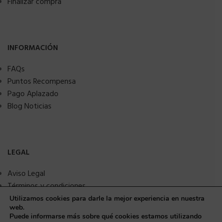
Finalizar compra
INFORMACIÓN
FAQs
Puntos Recompensa
Pago Aplazado
Blog Noticias
LEGAL
Aviso Legal
Términos y condiciones
Política de privacidad
Utilizamos cookies para darle la mejor experiencia en nuestra
web.
Política de Cookies
Puede informarse más sobre qué cookies estamos utilizando