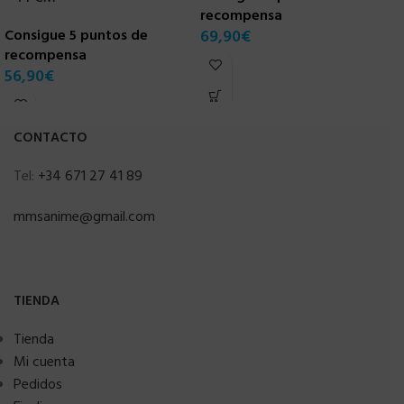
recompensa
C
Consigue 5 puntos de
69,90
€
r
recompensa
8
56,90
€
CONTACTO
Tel:
+34 671 27 41 89
mmsanime@gmail.com
TIENDA
Tienda
Mi cuenta
Pedidos