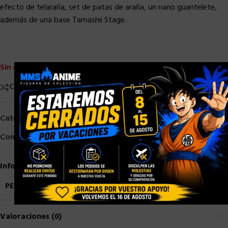
efecto de telaraña, set de patas de araña, un nano guantelete,
además de una base Tamashii Stage.
Sin existencias
×
Comparar
Añadir a la lista de deseos
Categorías:
Bandai
,
Marvel / DC
,
S. H. Figuarts
Compartir:
Información adicional
PESO
0,7 kg
Valoraciones (0)