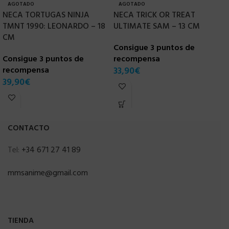
AGOTADO
AGOTADO
NECA TORTUGAS NINJA
NECA TRICK OR TREAT
[
TMNT 1990: LEONARDO – 18
ULTIMATE SAM – 13 CM
2
CM
C
Consigue 3 puntos de
Consigue 3 puntos de
recompensa
recompensa
33,90
€
C
39,90
€
r
3
CONTACTO
Tel:
+34 671 27 41 89
mmsanime@gmail.com
TIENDA