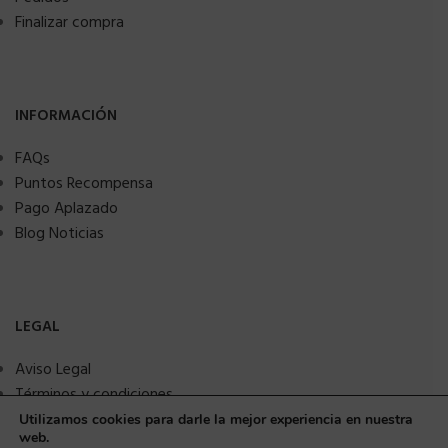
Finalizar compra
INFORMACIÓN
FAQs
Puntos Recompensa
Pago Aplazado
Blog Noticias
LEGAL
Aviso Legal
Términos y condiciones
Política de privacidad
Utilizamos cookies para darle la mejor experiencia en nuestra
web.
Política de Cookies