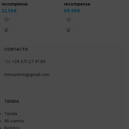
recompensa
recompensa
C
23,56
€
69,90
€
r
7
CONTACTO
Tel:
+34 671 27 41 89
mmsanime@gmail.com
TIENDA
Tienda
Mi cuenta
Pedidos