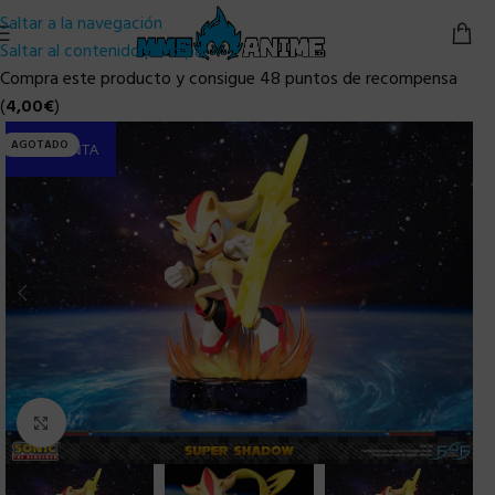
Saltar a la navegación
Saltar al contenido principal
Compra este producto y consigue 48 puntos de recompensa
(
4,00
€
)
AGOTADO
PRE-VENTA
Clic para ampliar