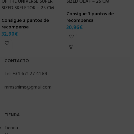
OF THE UNIVERSE SUPER
SIZED OLAF – 25 CM
M
SIZED SKELETOR – 25 CM
T
Consigue 3 puntos de
Consigue 3 puntos de
recompensa
C
recompensa
30,96
€
r
32,90
€
3
CONTACTO
Tel:
+34 671 27 41 89
mmsanime@gmail.com
TIENDA
Tienda