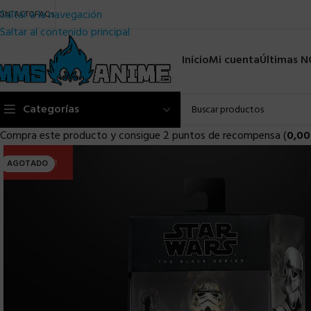
Saltar a la navegación
ONTACTO
FAQs
Saltar al contenido principal
Inicio
Mi cuenta
Últimas 
Categorías
Compra este producto y consigue 2 puntos de recompensa (
0,00
ULTIMA!!
AGOTADO