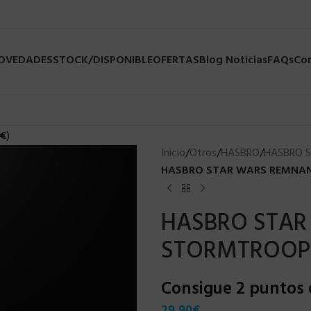
NOVEDADES
STOCK/DISPONIBLE
OFERTAS
Blog Noticias
FAQs
Co
€
)
Inicio
/
Otros
/
HASBRO
/
HASBRO 
HASBRO STAR WARS REMNAN
HASBRO STAR
STORMTROOPE
Consigue 2 puntos
29,90
€