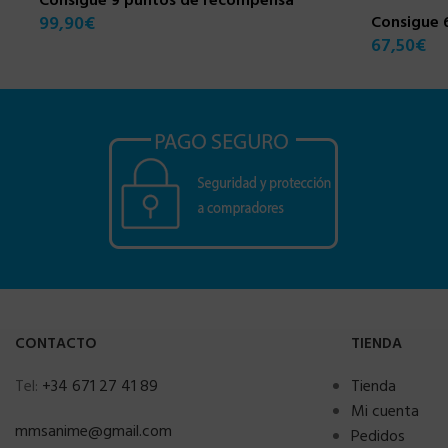
Consigue 9 puntos de recompensa
99,90
€
Consigue 
67,50
€
CONTACTO
TIENDA
Tel:
+34 671 27 41 89
Tienda
Mi cuenta
mmsanime@gmail.com
Pedidos