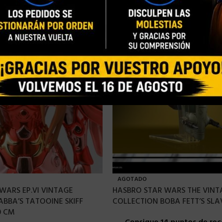
AGOTADO
WARS EP.VI VINTAGE
HASBRO STAR WARS THE VINT
ABBA’S TATOOINE SKIFF
COLLECTION BOBA FETT’S SLAV
0 CM