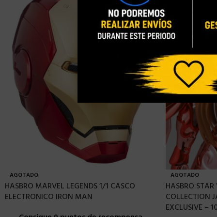
AGOTADO
AGOTADO
HASBRO MARVEL LEGENDS 1/1 CASCO
HASBRO STAR 
ELECTRONICO IRON MAN
COLLECTION J
EXCLUSIVE – 1