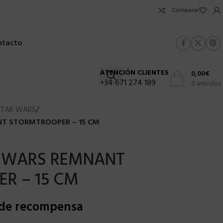
Comparar
ntacto
ATENCIÓN CLIENTES
0,00
€
+34 671 274 189
0
artículos
STAR WARS
/
T STORMTROOPER – 15 CM
 WARS REMNANT
R – 15 CM
 de recompensa