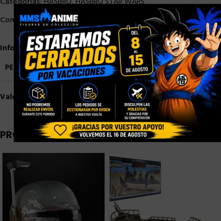
Categorías:
HASBRO
,
HASBRO STAR WARS
×
Compartir:
Información adicional
PESO
1,5 kg
Valoraciones (0)
PRODUCTOS RELACIONADOS