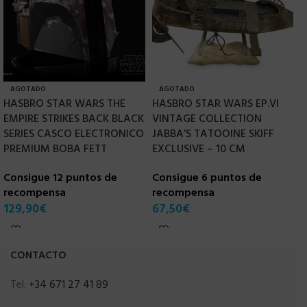
AGOTADO
AGOTADO
HASBRO STAR WARS THE
HASBRO STAR WARS EP.VI
H
EMPIRE STRIKES BACK BLACK
VINTAGE COLLECTION
B
SERIES CASCO ELECTRONICO
JABBA’S TATOOINE SKIFF
&
PREMIUM BOBA FETT
EXCLUSIVE – 10 CM
C
Consigue 12 puntos de
Consigue 6 puntos de
r
recompensa
recompensa
1
129,90
€
67,50
€
CONTACTO
Tel:
+34 671 27 41 89